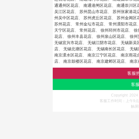
通通州区花店
、
南通港闸区花店
、
南通崇川区
吴江区花店
、
苏州昆山市花店
、
苏州张家港花
州吴中区花店
、
苏州虎丘区花店
、
苏州金阊区
苏州花店
、
常州金坛市花店
、
常州溧阳市花店
天宁区花店
、
常州花店
、
徐州邳州市花店
、
徐
花店
、
徐州丰县花店
、
徐州泉山区花店
、
徐州
无锡宜兴市花店
、
无锡江阴市花店
、
无锡新吴
店
、
无锡北塘区花店
、
无锡南长区花店
、
无锡
南京溧水区花店
、
南京江宁区花店
、
南京雨花
店
、
南京鼓楼区花店
、
南京建邺区花店
、
南京
客服
客服
Copyright 202
客服工作时间：上午9点-
触屏