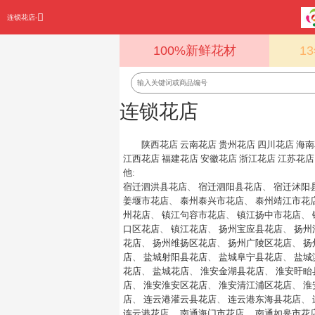
连锁花店-
100%新鲜花材
1
连锁花店
陕西花店
云南花店
贵州花店
四川花店
海南
江西花店
福建花店
安徽花店
浙江花店
江苏花店
他
:
宿迁泗洪县花店
、
宿迁泗阳县花店
、
宿迁沭阳
姜堰市花店
、
泰州泰兴市花店
、
泰州靖江市花
州花店
、
镇江句容市花店
、
镇江扬中市花店
、
口区花店
、
镇江花店
、
扬州宝应县花店
、
扬州
花店
、
扬州维扬区花店
、
扬州广陵区花店
、
扬
店
、
盐城射阳县花店
、
盐城阜宁县花店
、
盐城
花店
、
盐城花店
、
淮安金湖县花店
、
淮安盱眙
店
、
淮安淮安区花店
、
淮安清江浦区花店
、
淮
店
、
连云港灌云县花店
、
连云港东海县花店
、
连云港花店
、
南通海门市花店
、
南通如皋市花