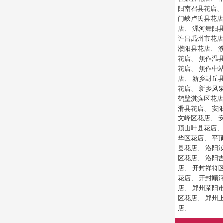
阳南召县花店
门峡卢氏县花店
店
、
漯河舞阳
许昌禹州市花店
濮阳县花店
、
花店
、
焦作温
花店
、
焦作中
店
、
新乡封丘
花店
、
新乡凤
鹤壁淇滨区花店
滑县花店
、
安
文峰区花店
、
顶山叶县花店
华区花店
、
平
县花店
、
洛阳
区花店
、
洛阳
店
、
开封祥符
花店
、
开封顺
店
、
郑州荥阳
区花店
、
郑州
店
、