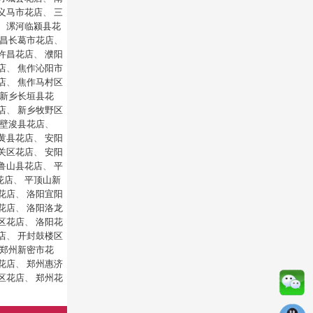
义马市花店
、
三
、
漯河临颍县花
昌长葛市花店
、
许昌花店
、
濮阳
店
、
焦作沁阳市
店
、
焦作马村区
新乡长垣县花
店
、
新乡牧野区
壁浚县花店
、
黄县花店
、
安阳
关区花店
、
安阳
鲁山县花店
、
平
花店
、
平顶山新
花店
、
洛阳宜阳
花店
、
洛阳洛龙
区花店
、
洛阳花
店
、
开封鼓楼区
郑州新密市花
花店
、
郑州惠济
区花店
、
郑州花