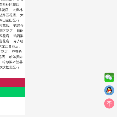
春西林区花店
、
县花店
、
大庆林
胡路区花店
、
大
鸭山宝山区花
县花店
、
鹤岗兴
阳区花店
、
鹤岗
区花店
、
鸡西梨
县花店
、
齐齐哈
尔龙江县花店
、
区花店
、
齐齐哈
花店
、
哈尔滨尚
、
哈尔滨木兰县
尔滨松北区花