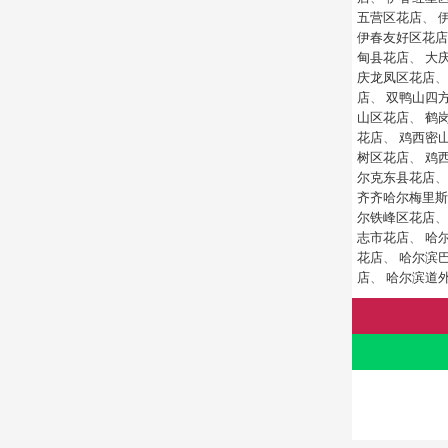
五营区花店
、
伊春友好区花店
甸县花店
、
大
庆龙凤区花店
店
、
双鸭山四
山区花店
、
鹤
花店
、
鸡西密
树区花店
、
鸡
尔克东县花店
齐齐哈尔梅里斯
尔铁峰区花店
志市花店
、
哈
花店
、
哈尔滨
店
、
哈尔滨道