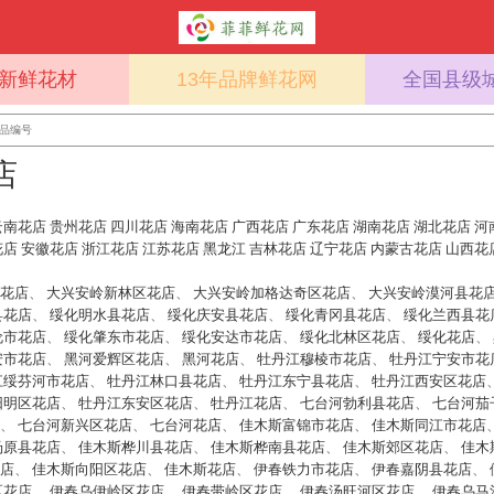
%新鲜花材
13年品牌鲜花网
全国县级
店
云南花店
贵州花店
四川花店
海南花店
广西花店
广东花店
湖南花店
湖北花店
河
花店
安徽花店
浙江花店
江苏花店
黑龙江
吉林花店
辽宁花店
内蒙古花店
山西花
花店
、
大兴安岭新林区花店
、
大兴安岭加格达奇区花店
、
大兴安岭漠河县花
县花店
、
绥化明水县花店
、
绥化庆安县花店
、
绥化青冈县花店
、
绥化兰西县花
伦市花店
、
绥化肇东市花店
、
绥化安达市花店
、
绥化北林区花店
、
绥化花店
、
安市花店
、
黑河爱辉区花店
、
黑河花店
、
牡丹江穆棱市花店
、
牡丹江宁安市花
江绥芬河市花店
、
牡丹江林口县花店
、
牡丹江东宁县花店
、
牡丹江西安区花店
阳明区花店
、
牡丹江东安区花店
、
牡丹江花店
、
七台河勃利县花店
、
七台河茄
、
七台河新兴区花店
、
七台河花店
、
佳木斯富锦市花店
、
佳木斯同江市花店
汤原县花店
、
佳木斯桦川县花店
、
佳木斯桦南县花店
、
佳木斯郊区花店
、
佳木
店
、
佳木斯向阳区花店
、
佳木斯花店
、
伊春铁力市花店
、
伊春嘉阴县花店
、
区花店
、
伊春乌伊岭区花店
、
伊春带岭区花店
、
伊春汤旺河区花店
、
伊春乌马