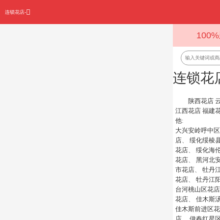
连锁花店-
100
连锁花
陕西花店
江西花店
福建
他
:
大兴安岭呼中区
店
、
绥化绥棱
花店
、
绥化海
花店
、
黑河北
市花店
、
牡丹
花店
、
牡丹江
台河桃山区花店
花店
、
佳木斯
佳木斯前进区花
店
、
伊春红星