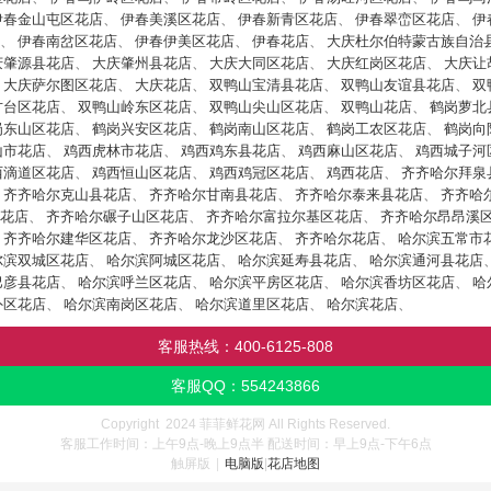
伊春金山屯区花店
、
伊春美溪区花店
、
伊春新青区花店
、
伊春翠峦区花店
、
伊
、
伊春南岔区花店
、
伊春伊美区花店
、
伊春花店
、
大庆杜尔伯特蒙古族自治
庆肇源县花店
、
大庆肇州县花店
、
大庆大同区花店
、
大庆红岗区花店
、
大庆让
、
大庆萨尔图区花店
、
大庆花店
、
双鸭山宝清县花店
、
双鸭山友谊县花店
、
双
方台区花店
、
双鸭山岭东区花店
、
双鸭山尖山区花店
、
双鸭山花店
、
鹤岗萝北
岗东山区花店
、
鹤岗兴安区花店
、
鹤岗南山区花店
、
鹤岗工农区花店
、
鹤岗向
山市花店
、
鸡西虎林市花店
、
鸡西鸡东县花店
、
鸡西麻山区花店
、
鸡西城子河
西滴道区花店
、
鸡西恒山区花店
、
鸡西鸡冠区花店
、
鸡西花店
、
齐齐哈尔拜泉
、
齐齐哈尔克山县花店
、
齐齐哈尔甘南县花店
、
齐齐哈尔泰来县花店
、
齐齐哈
花店
、
齐齐哈尔碾子山区花店
、
齐齐哈尔富拉尔基区花店
、
齐齐哈尔昂昂溪
、
齐齐哈尔建华区花店
、
齐齐哈尔龙沙区花店
、
齐齐哈尔花店
、
哈尔滨五常市
尔滨双城区花店
、
哈尔滨阿城区花店
、
哈尔滨延寿县花店
、
哈尔滨通河县花店
巴彦县花店
、
哈尔滨呼兰区花店
、
哈尔滨平房区花店
、
哈尔滨香坊区花店
、
哈
外区花店
、
哈尔滨南岗区花店
、
哈尔滨道里区花店
、
哈尔滨花店
、
客服热线：
400-6125-808
客服QQ：
554243866
Copyright 2024 菲菲鲜花网 All Rights Reserved.
客服工作时间：上午9点-晚上9点半 配送时间：早上9点-下午6点
触屏版
|
电脑版
|
花店地图