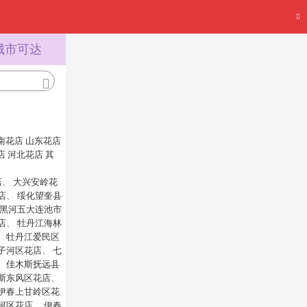
城市可达
南花店
山东花店
店
河北花店
其
店
、
大兴安岭花
店
、
绥化望奎县
黑河五大连池市
店
、
牡丹江海林
、
牡丹江爱民区
子河区花店
、
七
、
佳木斯抚远县
斯东风区花店
、
伊春上甘岭区花
河区花店
、
伊春