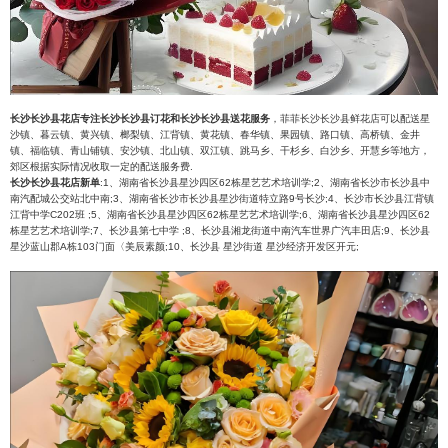
长沙长沙县花店专注长沙长沙县订花和长沙长沙县送花服务
，菲菲长沙长沙县鲜花店可以配送星
沙镇、暮云镇、黄兴镇、榔梨镇、江背镇、黄花镇、春华镇、果园镇、路口镇、高桥镇、金井
镇、福临镇、青山铺镇、安沙镇、北山镇、双江镇、跳马乡、干杉乡、白沙乡、开慧乡等地方，
郊区根据实际情况收取一定的配送服务费.
长沙长沙县花店新单
:1、湖南省长沙县星沙四区62栋星艺艺术培训学;2、湖南省长沙市长沙县中
南汽配城公交站北中南;3、湖南省长沙市长沙县星沙街道特立路9号长沙;4、长沙市长沙县江背镇
江背中学C202班 ;5、湖南省长沙县星沙四区62栋星艺艺术培训学;6、湖南省长沙县星沙四区62
栋星艺艺术培训学;7、长沙县第七中学 ;8、长沙县湘龙街道中南汽车世界广汽丰田店;9、长沙县
星沙蓝山郡A栋103门面〈美辰素颜;10、长沙县 星沙街道 星沙经济开发区开元;