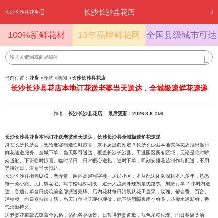
长沙长沙县花店
长沙长沙县花店-
100%新鲜花材
13年品牌鲜花网
全国县级城市可达
当前位置：
花店
>
导航
>
新闻
>
长沙长沙县花店
长沙长沙县花店本地订花送老婆当天送达，全城极速鲜花速递
作者：
长沙长沙县花店
最后更新：2026-8-8
XML
长沙长沙县花店本地订花送老婆当天送达，长沙长沙县全城极速鲜花速递
身在长沙长沙县，想给老婆制造临时惊喜，来不及提前预定？长沙长沙县本地实体花店推出当日
鲜花速送服务，全城下单，当天即可送达，覆盖长沙长沙县、工业园区所有区域，无论是临时吵
架道歉、下班临时惊喜、临时节日、日常暖心送礼，随时下单，即刻安排花艺制作与配送，不用
等待次日，爱意当天抵达。
长沙长沙县街巷纵横，老弄堂、园区高层写字楼、居民小区，本店配送团队深耕本地多年，熟悉
每一条小路、无门牌老宅、写字楼电梯动线，避开人流高峰规划最优路线，加急订单 2 小时内送
达，普通订单当日傍晚前全部派送完毕。店内花材每日清晨从花田直采，玫瑰、郁金香、百合、
洋桔梗、向日葵持续上新，当天订单当天现包现做，绝不使用隔夜库存鲜花，花瓣水润新鲜，香
气清新持久。
送老婆花束款式覆盖全风格，适配各类场景。日常哄老婆道歉，浅色系粉玫瑰、向日葵温柔治