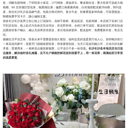
愈，消解负面情绪；下班惊喜小束花，小巧精致，摆放床头、餐桌都合适；重大惊喜可选超大抱
抱桶、99 支玫瑰巨型花束，氛围感拉满；偏爱江南素雅风格，白玫瑰搭配浅紫洋桔梗，简约温
柔，契合长沙长沙县温婉气质。包装分韩式简约、复古牛皮、轻奢雾面多种风格，可按需挑选，
附赠免费手写卡片，随心编辑文案。
很多长沙长沙县男士担心线上订花踩坑，花材不新鲜、配送延误、包装简陋，本店线下实体门店
可到店实拍，线上款式与实体店完全同步，所见即所得。全程订单可追踪，配送前花艺师实拍成
品图发给客户确认，确认无误再安排派送，若出现花材损坏、配送超时，免费重新补发，售后无
忧。
婚姻生活平淡乏味，惊喜从来不需要提前很久规划，临时起意的温柔更打动人心。加班晚归前订
一束花送到家中，老婆开门就能收获惊喜；和老婆闹别扭，当天订花送到她公司，主动示好化解
矛盾；普通周末，一束鲜花点缀居家氛围，让平淡日子多一份浪漫
。长沙长沙县本地花店当日送
达服务，解决临时送礼难题，足不出户就能把鲜花送到老婆手上，用一束花香，填满姑苏日常里
的温柔爱意
。