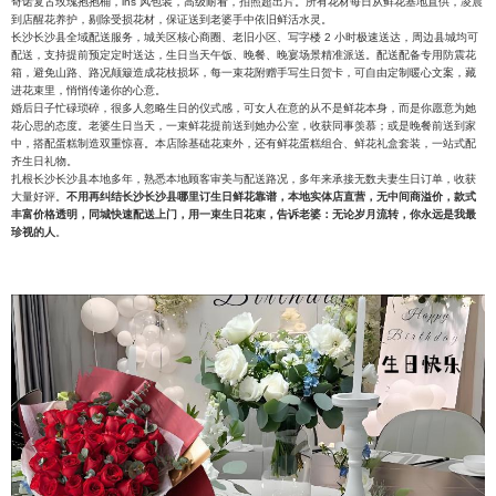
奇诺复古玫瑰抱抱桶，ins 风包装，高级耐看，拍照超出片。所有花材每日从鲜花基地直供，凌晨
到店醒花养护，剔除受损花材，保证送到老婆手中依旧鲜活水灵。
长沙长沙县全域配送服务，城关区核心商圈、老旧小区、写字楼 2 小时极速送达，周边县城均可
配送，支持提前预定定时送达，生日当天午饭、晚餐、晚宴场景精准派送。配送配备专用防震花
箱，避免山路、路况颠簸造成花枝损坏，每一束花附赠手写生日贺卡，可自由定制暖心文案，藏
进花束里，悄悄传递你的心意。
婚后日子忙碌琐碎，很多人忽略生日的仪式感，可女人在意的从不是鲜花本身，而是你愿意为她
花心思的态度。老婆生日当天，一束鲜花提前送到她办公室，收获同事羡慕；或是晚餐前送到家
中，搭配蛋糕制造双重惊喜。本店除基础花束外，还有鲜花蛋糕组合、鲜花礼盒套装，一站式配
齐生日礼物。
扎根长沙长沙县本地多年，熟悉本地顾客审美与配送路况，多年来承接无数夫妻生日订单，收获
大量好评。
不用再纠结长沙长沙县哪里订生日鲜花靠谱，本地实体店直营，无中间商溢价，款式
丰富价格透明，同城快速配送上门，用一束生日花束，告诉老婆：无论岁月流转，你永远是我最
珍视的人
。