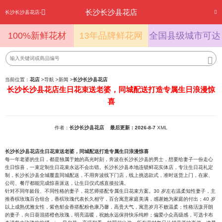
长沙长沙县花店
长沙长沙县花店-
100%新鲜花材
13年品牌鲜花网
全国县级城市可达
当前位置：
花店
>
导航
>
新闻
>
长沙长沙县花店
长沙长沙县花店生日花束送老婆，同城配送打造专属生日浪漫惊
喜
作者：
长沙长沙县花店
最后更新：2026-8-7
XML
长沙长沙县花店生日花束送老婆，同城配送打造专属生日浪漫惊喜
每一年老婆的生日，都是独属于她的高光时刻，奔波在长沙长沙县的男士，想要给妻子一份走心
生日惊喜，一束定制生日花束永远不会出错。长沙长沙县本地连锁鲜花实体店，专注生日花礼定
制，长沙长沙县全城覆盖同城配送，不用奔波线下门店，线上挑选款式，准时送货上门，在家、
公司、餐厅都能完成惊喜派送，让生日仪式感直接拉满。
针对不同年龄段、不同性格的妻子，花艺师搭配专属生日花束方案。30 岁左右温柔知性妻子，主
推香槟玫瑰百合组合，香槟玫瑰代表长久相守，百合寓意家庭美满，感谢她为家庭的付出；40 岁
以上成熟优雅女性，紫色郁金香搭配粉色康乃馨，高贵大气，寓意岁月不败温柔；性格活泼开朗
的妻子，向日葵混搭橙色玫瑰，明亮温暖，祝她永远保持快乐纯粹；偏爱小众高级感，可选卡布