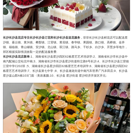
长沙长沙县花店专注长沙长沙县订花和长沙长沙县送花服务
，菲菲长沙长沙县鲜花店可以配送星
沙镇、暮云镇、黄兴镇、榔梨镇、江背镇、黄花镇、春华镇、果园镇、路口镇、高桥镇、金井
镇、福临镇、青山铺镇、安沙镇、北山镇、双江镇、跳马乡、干杉乡、白沙乡、开慧乡等地方，
郊区根据实际情况收取一定的配送服务费.
长沙长沙县花店新单
:1、湖南省长沙县星沙四区62栋星艺艺术培训学;2、湖南省长沙市长沙县中
南汽配城公交站北中南;3、湖南省长沙市长沙县星沙街道特立路9号长沙;4、长沙市长沙县江背镇
江背中学C202班 ;5、湖南省长沙县星沙四区62栋星艺艺术培训学;6、湖南省长沙县星沙四区62
栋星艺艺术培训学;7、长沙县第七中学 ;8、长沙县湘龙街道中南汽车世界广汽丰田店;9、长沙县
星沙蓝山郡A栋103门面〈美辰素颜;10、长沙县 星沙街道 星沙经济开发区开元;