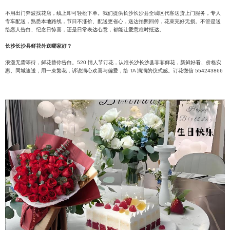
不用出门奔波找花店，线上即可轻松下单。我们提供长沙长沙县全城区代客送货上门服务，专人
专车配送，熟悉本地路线，节日不涨价、配送更省心，送达拍照回传，花束完好无损。不管是送
给恋人告白、纪念日惊喜，还是日常表达心意，都能让爱意准时抵达。
长沙长沙县鲜花外送哪家好？
浪漫无需等待，鲜花替你告白。520 情人节订花，认准长沙长沙县菲菲鲜花，新鲜好看、价格实
惠、同城速送，用一束繁花，诉说满心欢喜与偏爱，给 TA 满满的仪式感。订花微信 554243866