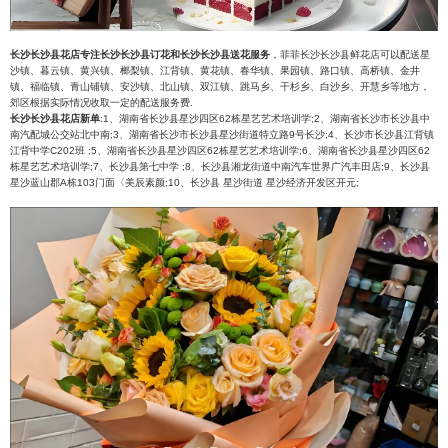
长沙长沙县花店专注长沙长沙县订花和长沙长沙县送花服务
，菲菲长沙长沙县鲜花店可以配送星
沙镇、暮云镇、黄兴镇、榔梨镇、江背镇、黄花镇、春华镇、果园镇、路口镇、高桥镇、金井
镇、福临镇、青山铺镇、安沙镇、北山镇、双江镇、跳马乡、干杉乡、白沙乡、开慧乡等地方，
郊区根据实际情况收取一定的配送服务费.
长沙长沙县花店新单
:1、湖南省长沙县星沙四区62栋星艺艺术培训学;2、湖南省长沙市长沙县中
南汽配城公交站北中南;3、湖南省长沙市长沙县星沙街道特立路9号长沙;4、长沙市长沙县江背镇
江背中学C202班 ;5、湖南省长沙县星沙四区62栋星艺艺术培训学;6、湖南省长沙县星沙四区62
栋星艺艺术培训学;7、长沙县第七中学 ;8、长沙县湘龙街道中南汽车世界广汽丰田店;9、长沙县
星沙蓝山郡A栋103门面〈美辰素颜;10、长沙县 星沙街道 星沙经济开发区开元;