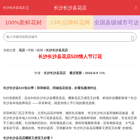
长沙长沙县花店
长沙长沙县花店-
100%新鲜花材
13年品牌鲜花网
全国县级城市可达
当前位置：
花店
>
导航
>
新闻
>
长沙长沙县花店
长沙长沙县花店520情人节订花
作者：
长沙长沙县花店
最后更新：2026-8-9
XML
长沙长沙县520告白季｜菲菲鲜花，同城送花首选，好看实惠准时达
520浪漫将至，还在纠结长沙长沙县哪里卖花、哪家花店又便宜又好看、鲜花外送哪家靠谱？长沙
长沙县本地老牌花店 ——菲菲鲜花，就是你情人节订花的最优选择。
菲菲鲜花门店正常营业，主营礼品花卉销售、婚庆礼仪服务，专注长沙长沙县同城鲜花速递，是
长沙长沙县本地人520情人节订花首选花店。我们严选云南新鲜花材，拒绝残次花材，专业花艺师
手工精心搭配，红玫瑰热烈告白、粉玫瑰温柔心动、香槟玫瑰雅致浪漫，还有精致花盒、大气花
篮多款可选，颜值在线、性价比超高，完美解决你 “长沙长沙县花店哪家又便宜又好看” 的烦恼。
长沙长沙县花店哪家又便宜又好看？