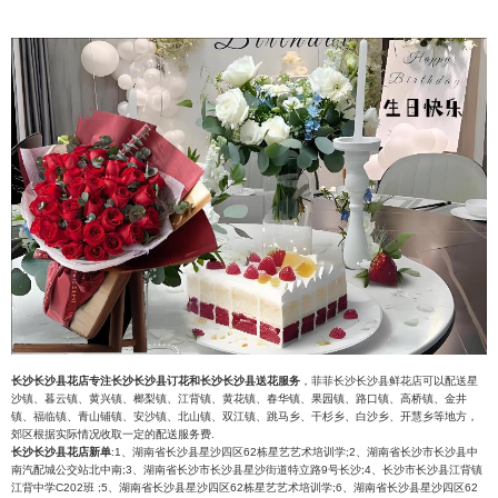
长沙长沙县花店专注长沙长沙县订花和长沙长沙县送花服务
，菲菲长沙长沙县鲜花店可以配送星
沙镇、暮云镇、黄兴镇、榔梨镇、江背镇、黄花镇、春华镇、果园镇、路口镇、高桥镇、金井
镇、福临镇、青山铺镇、安沙镇、北山镇、双江镇、跳马乡、干杉乡、白沙乡、开慧乡等地方，
郊区根据实际情况收取一定的配送服务费.
长沙长沙县花店新单
:1、湖南省长沙县星沙四区62栋星艺艺术培训学;2、湖南省长沙市长沙县中
南汽配城公交站北中南;3、湖南省长沙市长沙县星沙街道特立路9号长沙;4、长沙市长沙县江背镇
江背中学C202班 ;5、湖南省长沙县星沙四区62栋星艺艺术培训学;6、湖南省长沙县星沙四区62