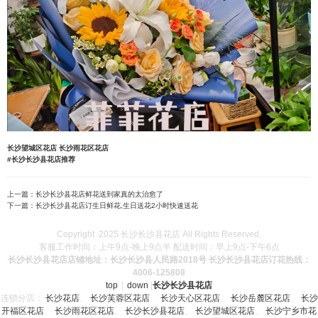
长沙望城区花店
长沙雨花区花店
#长沙长沙县花店推荐
上一篇：
长沙长沙县花店鲜花送到家真的太治愈了
下一篇：
长沙长沙县花店订生日鲜花,生日送花2小时快速送花
Copyright 2025 长沙长沙县花店 All Rights Reserved.
客服工作时间：上午9点-晚上9点半 配送时间：早上9点-下午6点
长沙长沙县花店店铺地址：长沙长沙县人民路2018号 长沙长沙县花店订花热线：
4006-125808
top
|
down
|
长沙长沙县花店
连锁分店：
长沙花店
、
长沙芙蓉区花店
、
长沙天心区花店
、
长沙岳麓区花店
、
长沙
开福区花店
、
长沙雨花区花店
、
长沙长沙县花店
、
长沙望城区花店
、
长沙宁乡市花