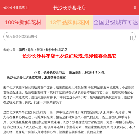
长沙长沙县花店
长沙长沙县花店-
100%新鲜花材
13年品牌鲜花网
全国县级城市可达
当前位置：
花店
>
导航
>
新闻
>
长沙长沙县花店
长沙长沙县花店七夕送红玫瑰,浪漫惊喜全靠它
作者：
长沙长沙县花店
最后更新：2026-8-7
XML
长沙长沙县七夕送红玫瑰，浪漫惊喜全靠它
去年七夕我临时起意想给男友个惊喜，结果提前两天才想起来 手忙脚乱翻遍同城花店，不是款式
老就是配送慢。最后在朋友推荐下找到了这家藏在长沙长沙县本地的花艺小店，抱着试试看的心
态订了一束红玫瑰，没想到直接封神 从下单到送达不到3小时，包装精致得像杂志封面，连丝带
都是哑光质感，男友开门那一刻眼睛都亮了
这次七夕我早早就把日程安排好，第一件事就是预约他们家的限定款红玫瑰 真的不是夸张，每一
支花都像精心挑选过，花瓣厚实饱满，颜色是那种浓郁又不俗气的正红，配上雾面纸和手写卡
片，仪式感直接拉满 他们家还能同城速递，长沙长沙县这些地方都能送到，完全不用担心距离问
题 我已经预定了双人款花盒，听说今年还加了永生花元素，摆在家里能美好久 每次收到花，不只
是礼物，更像是一份被认真对待的心情，被温柔包裹的感觉，真的会上瘾