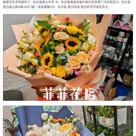
栋星艺艺术培训学;7、长沙县第七中学 ;8、长沙县湘龙街道中南汽车世界广汽丰田店;9、长沙县
星沙蓝山郡A栋103门面〈美辰素颜;10、长沙县 星沙街道 星沙经济开发区开元;